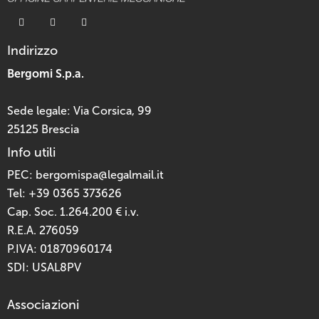
Indirizzo
Bergomi S.p.a.
Sede legale: Via Corsica, 99
25125 Brescia
Info utili
PEC:
bergomispa@legalmail.it
Tel:
+39 0365 373626
Cap. Soc. 1.264.200 € i.v.
R.E.A. 276059
P.IVA: 01870960174
SDI: USAL8PV
Associazioni