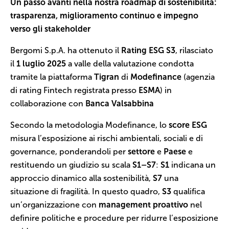
Un passo avanti nella nostra roadmap di sostenibilità:
trasparenza, miglioramento continuo e impegno
verso gli stakeholder
Bergomi S.p.A. ha ottenuto il
Rating ESG S3
, rilasciato
il
1 luglio 2025
a valle della valutazione condotta
tramite la piattaforma
Tigran
di
Modefinance
(agenzia
di rating Fintech registrata presso
ESMA
) in
collaborazione con
Banca Valsabbina
Secondo la metodologia Modefinance, lo
score ESG
misura l’esposizione ai rischi ambientali, sociali e di
governance, ponderandoli per
settore
e
Paese
e
restituendo un giudizio su scala
S1–S7
:
S1
indicana un
approccio dinamico alla sostenibilità,
S7
una
situazione di fragilità. In questo quadro,
S3
qualifica
un’organizzazione con
management proattivo
nel
definire politiche e procedure per ridurre l’esposizione